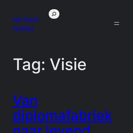
Skip
Search
to
Van Popta
content
Updates
Tag:
Visie
Van
diplomafabriek
naar levend